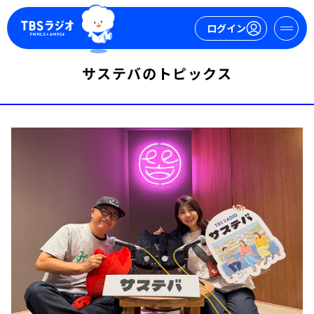
ログイン
サステバのトピックス
マイページ
新規会員登録
ログイン
今日の番組表
週間番組表
トピックス
TBS Podcast