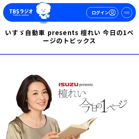
ログイン
いすゞ自動車 presents 檀れい 今日の1ペ
マイページ
ージのトピックス
新規会員登録
ログイン
今日の番組表
週間番組表
トピックス
TBS Podcast