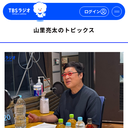
ログイン
山里亮太のトピックス
マイページ
新規会員登録
ログイン
今日の番組表
週間番組表
トピックス
TBS Podcast