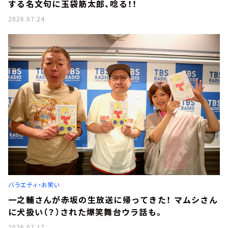
する名文句に玉袋筋太郎、唸る！！
2026.07.24
バラエティ・お笑い
一之輔さんが赤坂の生放送に帰ってきた！ マムシさん
に犬扱い（？）された爆笑舞台ウラ話も。
2026.07.17