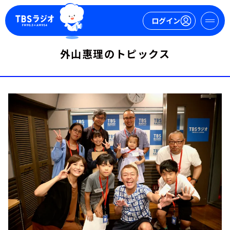
ログイン
外山惠理のトピックス
マイページ
新規会員登録
ログイン
今日の番組表
週間番組表
トピックス
TBS Podcast