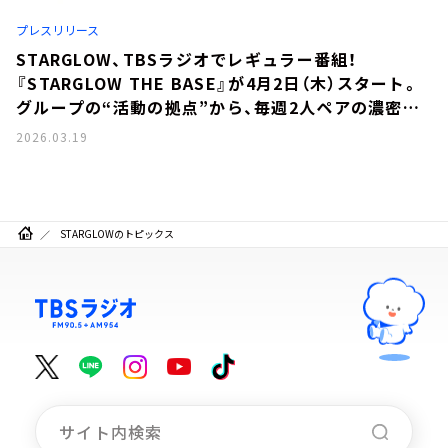
お知らせ
プレスリリース
イベント・グッズ
YouTube
STARGLOW、TBSラジオでレギュラー番組！
会社情報
『STARGLOW THE BASE』が4月2日（木）スタート。
グループの“活動の拠点”から、毎週2人ペアの濃密ト
ークをお届け。
2026.03.19
STARGLOWのトピックス