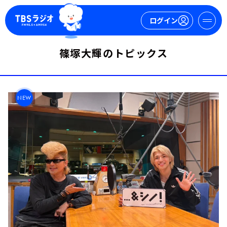
ログイン
篠塚大輝のトピックス
マイページ
新規会員登録
ログイン
NEW
今日の番組表
週間番組表
トピックス
TBS Podcast