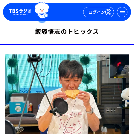
ログイン
飯塚悟志のトピックス
マイページ
新規会員登録
ログイン
今日の番組表
週間番組表
トピックス
TBS Podcast