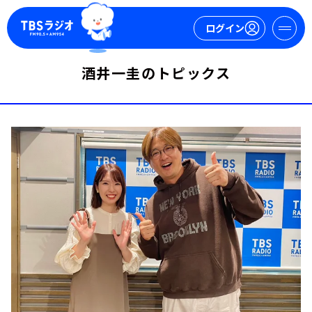
ログイン
酒井一圭のトピックス
マイページ
新規会員登録
ログイン
今日の番組表
週間番組表
トピックス
TBS Podcast