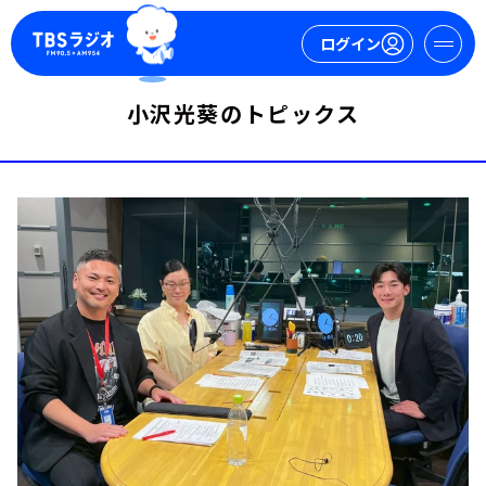
ログイン
小沢光葵のトピックス
マイページ
新規会員登録
ログイン
今日の番組表
週間番組表
トピックス
TBS Podcast