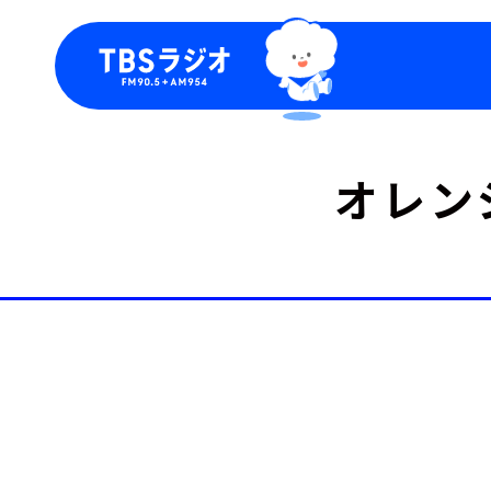
今日の番組表
トピッ
オレン
週間番組表
TBS
Podca
お知ら