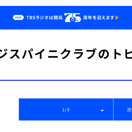
クス
イベント・グッ
ジスパイニクラブのト
ズ
st
YouTube
せ
会社情報
1/0
次