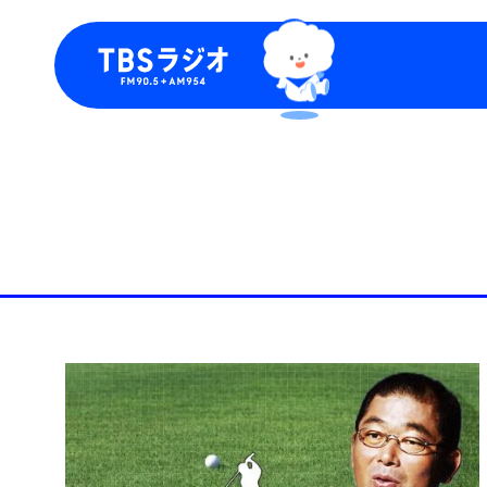
今日の番組表
トピッ
週間番組表
TBS
Podca
お知ら