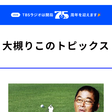
クス
イベント・グッ
大槻りこのトピックス
ズ
st
YouTube
せ
会社情報