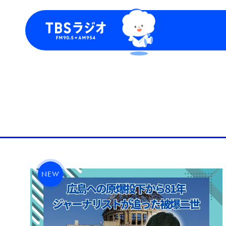
今日の番組表
トピッ
週間番組表
TBS
Podca
お知ら
NEW