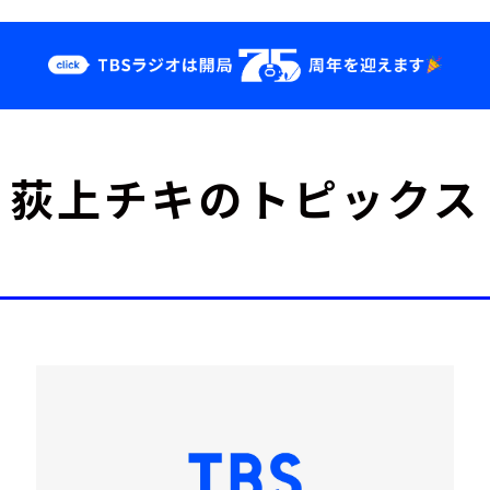
クス
イベント・グッ
荻上チキのトピックス
ズ
st
YouTube
せ
会社情報