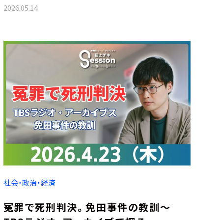
2026.05.14
社会・政治・経済
冤罪で死刑判決。免田事件の教訓～