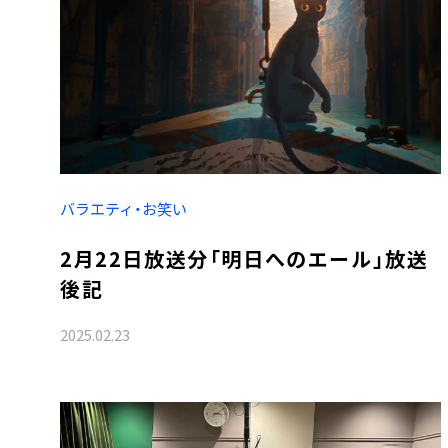
バラエティ・お笑い
2月22日放送分「明日へのエール」放送
後記
2025.02.23