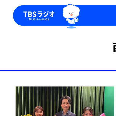
今日の番組表
トピッ
週間番組表
TBS
Podca
お知ら