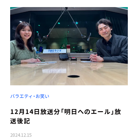
バラエティ・お笑い
12月14日放送分「明日へのエール」放
送後記
2024.12.15