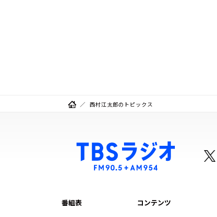
西村江太郎のトピックス
番組表
コンテンツ