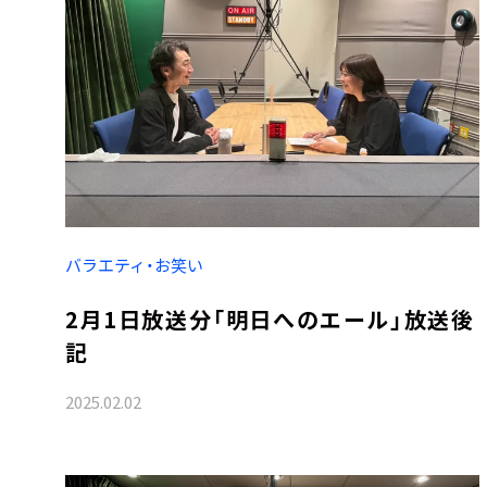
バラエティ・お笑い
2月1日放送分「明日へのエール」放送後
記
2025.02.02