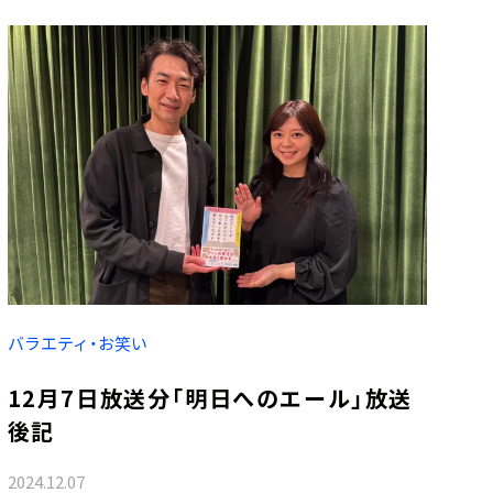
バラエティ・お笑い
12月7日放送分「明日へのエール」放送
後記
2024.12.07