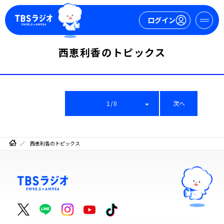
ログイン
西恵利香のトピックス
マイページ
新規会員登録
ログイン
1/0
次へ
西恵利香のトピックス
今日の番組表
週間番組表
トピックス
TBS Podcast