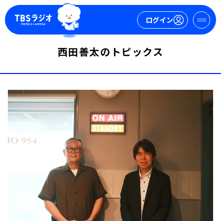
ログイン
西田善太のトピックス
マイページ
新規会員登録
ログイン
今日の番組表
週間番組表
トピックス
TBS Podcast