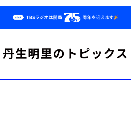
クス
イベント・グッ
丹生明里のトピックス
ズ
st
YouTube
せ
会社情報