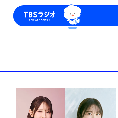
今日の番組表
トピッ
週間番組表
TBS
Podca
お知ら