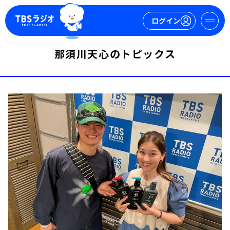
ログイン
那須川天心のトピックス
マイページ
新規会員登録
ログイン
今日の番組表
週間番組表
トピックス
TBS Podcast