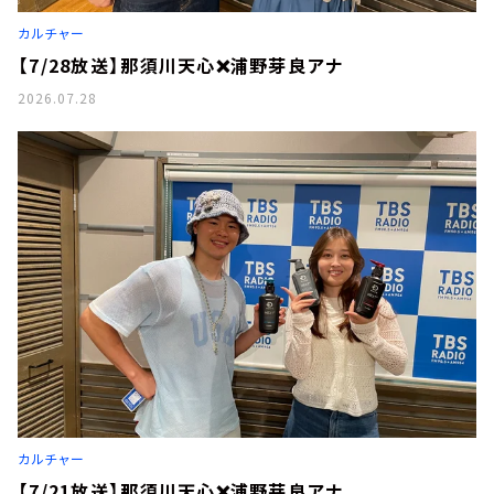
お知らせ
カルチャー
イベント・グッズ
YouTube
【7/28放送】那須川天心❌浦野芽良アナ
会社情報
2026.07.28
カルチャー
【7/21放送】那須川天心❌浦野芽良アナ