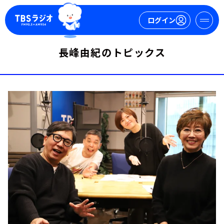
ログイン
長峰由紀のトピックス
マイページ
新規会員登録
ログイン
今日の番組表
週間番組表
トピックス
TBS Podcast