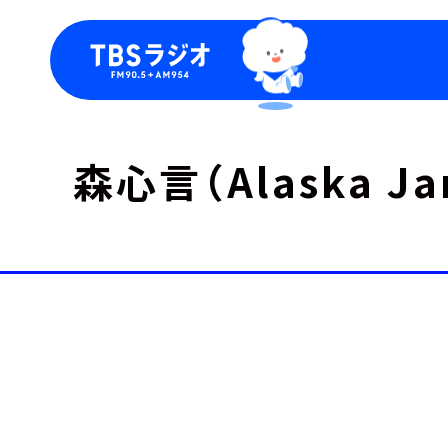
今日の番組表
トピッ
森心言（Alaska J
週間番組表
TBS
Podca
お知ら