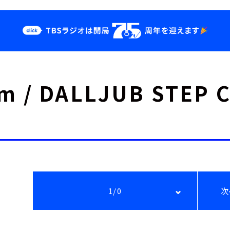
クス
イベント・グッ
am / DALLJUB STE
ズ
st
YouTube
せ
会社情報
1/0
次