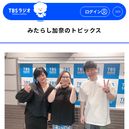
ログイン
みたらし加奈のトピックス
マイページ
新規会員登録
ログイン
今日の番組表
週間番組表
トピックス
TBS Podcast