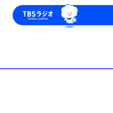
今日の番組表
トピッ
週間番組表
TBS
Podca
お知ら