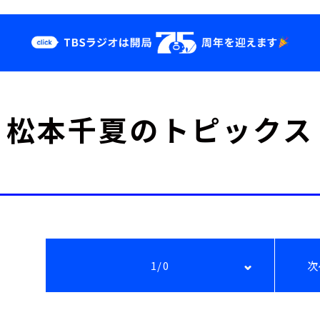
クス
イベント・グッ
松本千夏のトピックス
ズ
st
YouTube
せ
会社情報
1/0
次