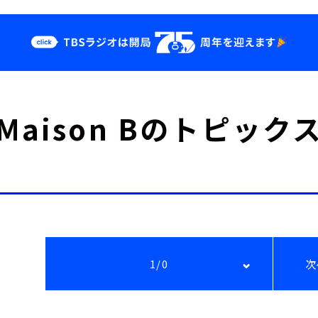
クス
イベント・グッ
Maison Bのトピック
ズ
st
YouTube
せ
会社情報
1/0
次