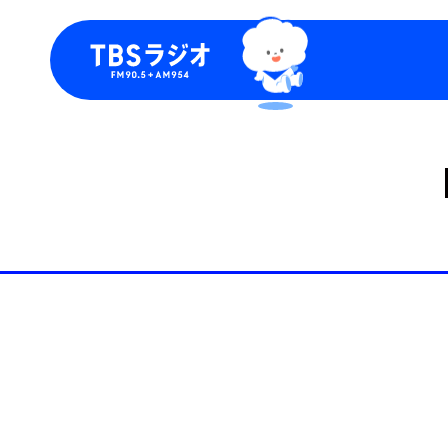
今日の番組表
トピッ
週間番組表
TBS
Podca
お知ら