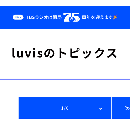
クス
イベント・グッ
luvisのトピックス
ズ
st
YouTube
せ
会社情報
1/0
次