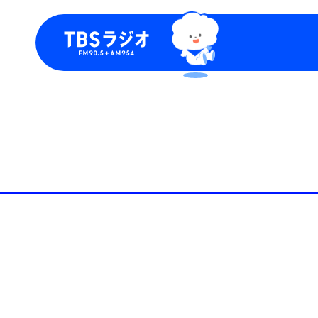
今日の番組表
トピッ
週間番組表
TBS
Podca
お知ら