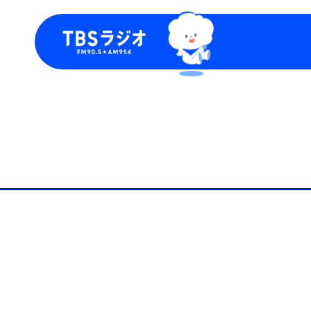
今日の番組表
トピッ
週間番組表
TBS
Podca
お知ら