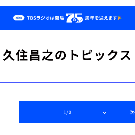
クス
イベント・グッ
久住昌之のトピックス
ズ
st
YouTube
せ
会社情報
1/0
次