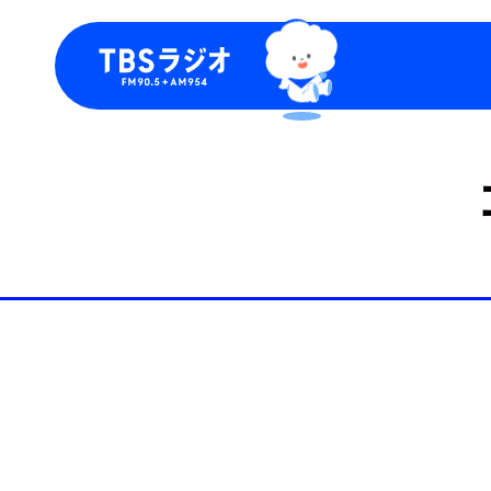
今日の番組表
トピッ
週間番組表
TBS
Podca
お知ら