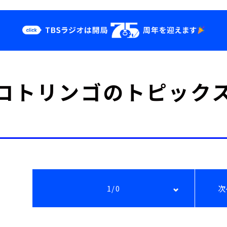
クス
イベント・グッ
コトリンゴのトピック
ズ
st
YouTube
せ
会社情報
1/0
次