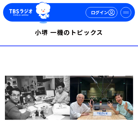
ログイン
小堺 一機のトピックス
マイページ
新規会員登録
ログイン
今日の番組表
週間番組表
トピックス
TBS Podcast