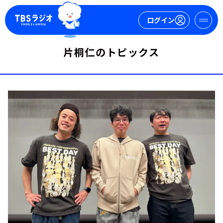
ログイン
片桐仁のトピックス
マイページ
新規会員登録
ログイン
今日の番組表
週間番組表
トピックス
TBS Podcast