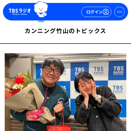
ログイン
カンニング竹山のトピックス
マイページ
新規会員登録
ログイン
今日の番組表
週間番組表
トピックス
TBS Podcast