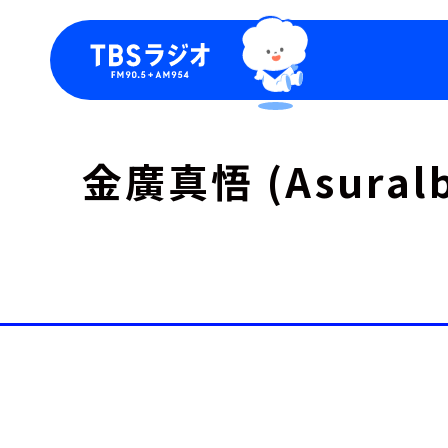
今日の番組表
トピッ
金廣真悟 (Asur
週間番組表
TBS
Podca
お知ら