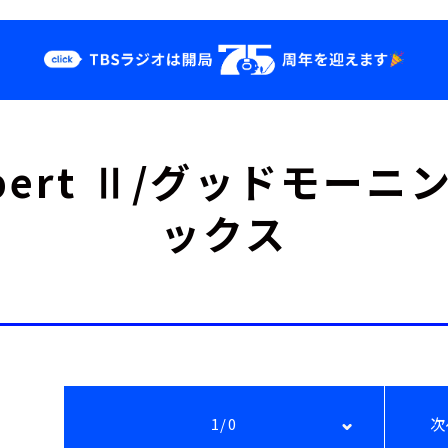
クス
イベント・グッ
albert Ⅱ/グッドモー
ズ
st
YouTube
ックス
せ
会社情報
1/0
次