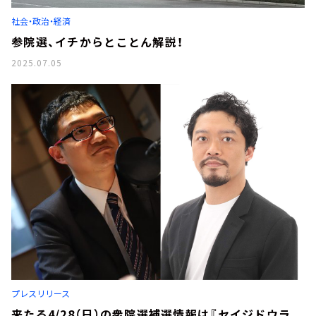
お知らせ
社会・政治・経済
イベント・グッズ
YouTube
参院選、イチからとことん解説！
会社情報
2025.07.05
プレスリリース
来たる4/28（日）の衆院選補選情報は『セイジドウラ