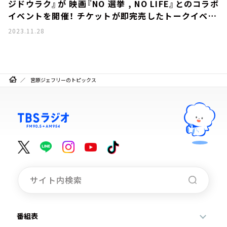
ジドウラク』が 映画『NO 選挙 , NO LIFE』とのコラボ
イベントを開催！ チケットが即完売したトークイベン
トの内容とは？
2023.11.28
宮原ジェフリーのトピックス
番組表