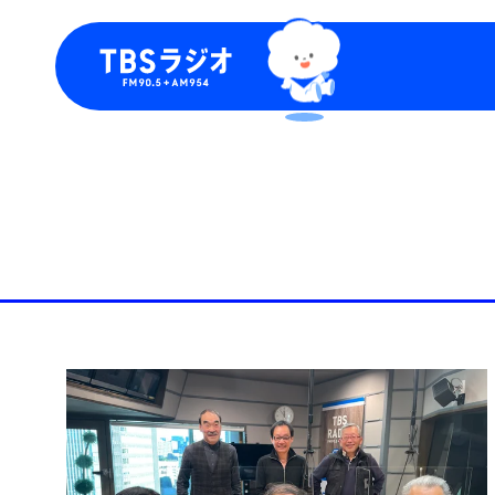
今日の番組表
トピッ
週間番組表
TBS
Podca
お知ら