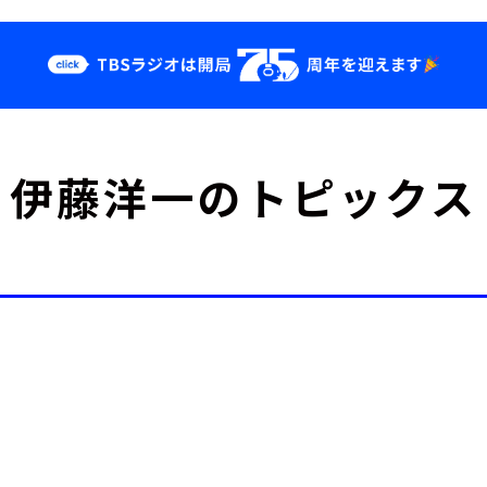
クス
イベント・グッ
伊藤洋一のトピックス
ズ
st
YouTube
せ
会社情報