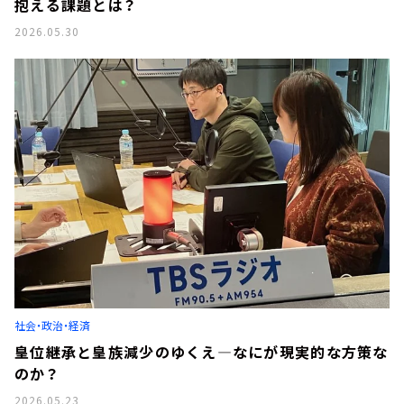
抱える課題とは？
2026.05.30
社会・政治・経済
皇位継承と皇族減少のゆくえ―なにが現実的な方策な
のか？
2026.05.23