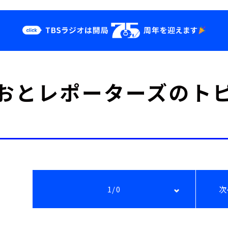
クス
イベント・グッ
おとレポーターズのト
ズ
st
YouTube
せ
会社情報
1/0
次