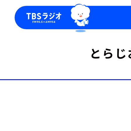
今日の番組表
トピッ
とらじ
週間番組表
TBS
Podca
お知ら