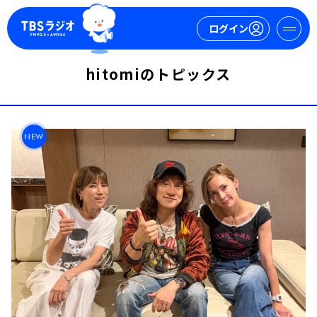
ログイン
hitomiのトピックス
マイページ
新規会員登録
ログイン
NEW
今日の番組表
週間番組表
トピックス
TBS Podcast