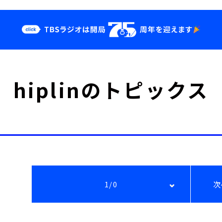
クス
イベント・グッ
hiplinのトピックス
ズ
st
YouTube
せ
会社情報
1/0
次