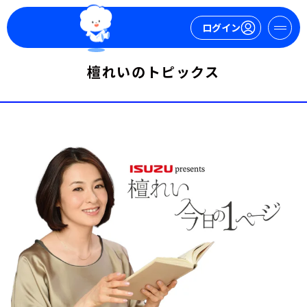
ログイン
檀れいのトピックス
マイページ
新規会員登録
ログイン
今日の番組表
週間番組表
トピックス
TBS Podcast