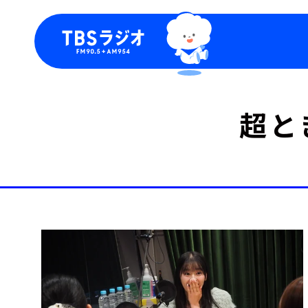
今日の番組表
トピッ
超と
週間番組表
TBS
Podca
お知ら