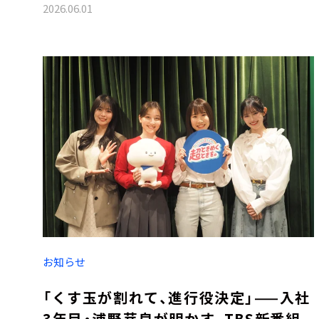
2026.06.01
お知らせ
「くす玉が割れて、進行役決定」——入社
3年目・浦野芽良が明かす、TBS新番組