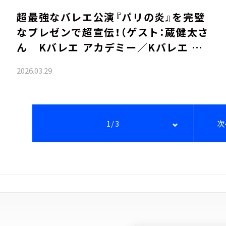
超最強なバレエ公演『パリの炎』を完璧
なプレゼンで超宣伝！（ゲスト：蔵健太さ
ん Kバレエ アカデミー／Kバレエ ス
クール校長）※４月から放送時間が日曜
2026.03.29
17時OAにお引越し
1/3
次