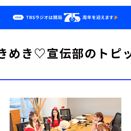
クス
イベント・グッ
きめき♡宣伝部のトピ
ズ
st
YouTube
せ
会社情報