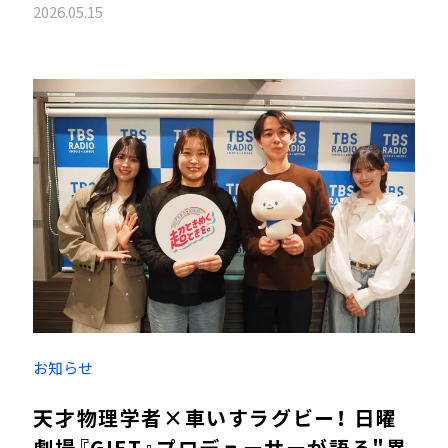
2026.05.15
お知らせ
天才物理学者×車いすラグビー！ 日曜
劇場『GIFT』プロデューサーが語る"異