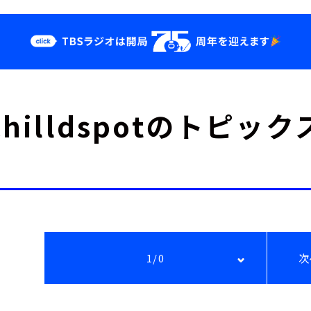
クス
イベント・グッ
chilldspotのトピック
ズ
st
YouTube
せ
会社情報
1/0
次