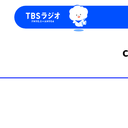
今日の番組表
トピッ
週間番組表
TBS
Podca
お知ら