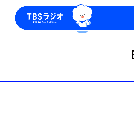
今日の番組表
トピッ
週間番組表
TBS
Podca
お知ら