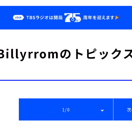
クス
イベント・グッ
Billyrromのトピック
ズ
st
YouTube
せ
会社情報
1/0
次