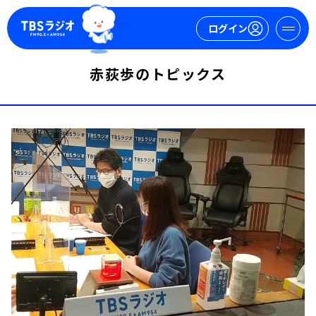
ログイン
赤荻歩のトピックス
マイページ
新規会員登録
ログイン
今日の番組表
週間番組表
トピックス
TBS Podcast