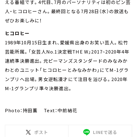
える番組です。4代目、7月のパーソナリティは初のピン芸
人・ヒコロヒーさん。最終回となる7月28日（水）の放送も
ぜひお楽しみに！
ヒコロヒー
1989年10月15日生まれ、愛媛県出身のお笑い芸人。松竹
芸能所属。「女芸人No.1決定戦THE W」2017~2020年4年
連続準決勝進出。元ピーマンズスタンダードのみなみか
わとのユニット「ヒコロヒーとみなみかわ」にてM-1グラ
ンプリへ出場。男女逆転漫才にて注目を浴びる。2020年
M-1グランプリ準々決勝進出。
Photo：持田薫 Text：中前結花
ポスト
LINEで送る