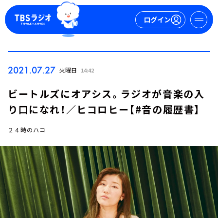
ログイン
マイページ
2021.07.27
火曜日
14:42
新規会員登録
ログイン
ビートルズにオアシス。ラジオが音楽の入
り口になれ！／ヒコロヒー【#音の履歴書】
２４時のハコ
今日の番組表
週間番組表
トピックス
TBS Podcast