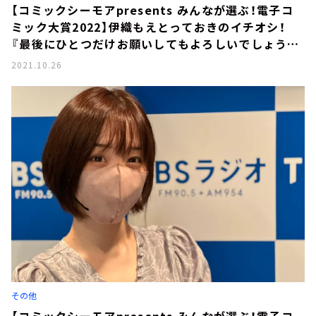
【コミックシーモアpresents みんなが選ぶ！電子コ
ミック大賞2022】伊織もえとっておきのイチオシ！
『最後にひとつだけお願いしてもよろしいでしょう
か』を読むべし。
2021.10.26
その他
【コミックシーモアpresents みんなが選ぶ！電子コ