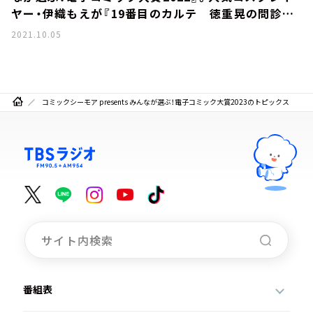
ヤー・伊織もえが『19番目のカルテ 徳重晃の問診』
をイチオシするワケとは・・・
2021.10.05
コミックシーモア presents みんなが選ぶ！電子コミック大賞2023のトピックス
番組表