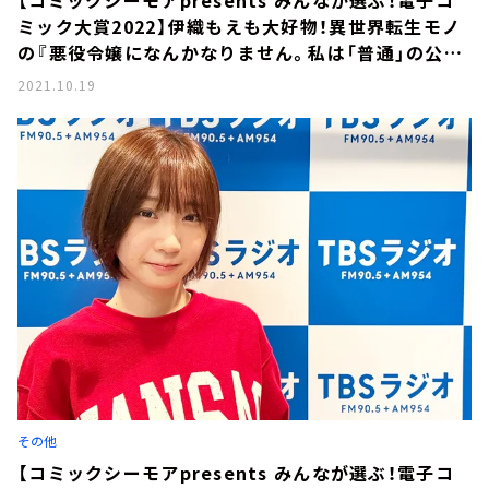
ミック大賞2022】伊織もえも大好物！異世界転生モノ
の『悪役令嬢になんかなりません。私は「普通」の公爵
令嬢です！ 』がたまらない！
2021.10.19
その他
【コミックシーモアpresents みんなが選ぶ！電子コ