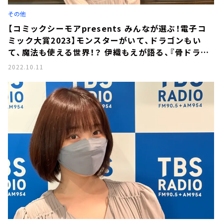
その他
【コミックシーモアpresents みんなが選ぶ！電子コ
ミック大賞2023】モンスターがいて、ドラゴンもい
て、魔法も使える世界！？ 伊織もえが語る、『骨ドラゴ
ンのマナ娘』の魅力とは。
2022.10.11