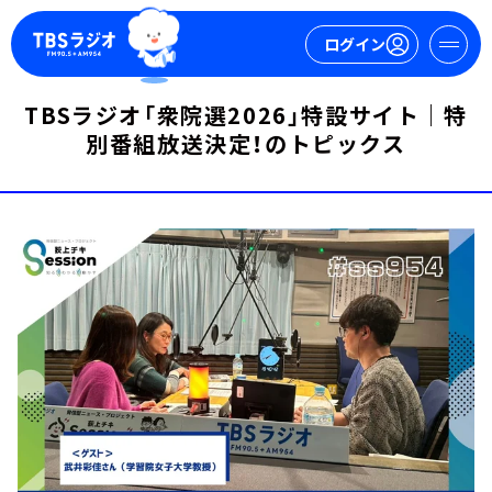
ログイン
TBSラジオ「衆院選2026」特設サイト｜特
別番組放送決定！のトピックス
マイページ
新規会員登録
ログイン
今日の番組表
週間番組表
トピックス
TBS Podcast