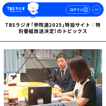
ログイン
TBSラジオ「参院選2025」特設サイト｜特
別番組放送決定！のトピックス
マイページ
新規会員登録
ログイン
今日の番組表
週間番組表
トピックス
TBS Podcast