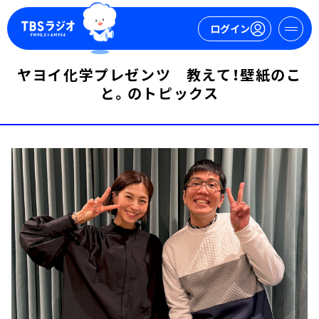
ログイン
ヤヨイ化学プレゼンツ 教えて！壁紙のこ
マイページ
と。のトピックス
新規会員登録
ログイン
今日の番組表
週間番組表
トピックス
TBS Podcast