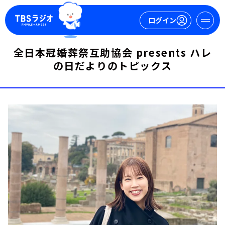
ログイン
全日本冠婚葬祭互助協会 presents ハレ
マイページ
の日だよりのトピックス
新規会員登録
ログイン
今日の番組表
週間番組表
トピックス
TBS Podcast