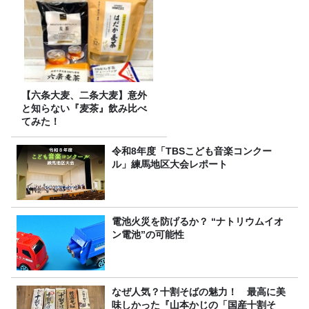
【六条大麦、二条大麦】意外
と知らない『麦茶』飲み比べ
てみた！
令和8年度「TBSこども音楽コンクー
ル」練馬地区大会レポート
電池火災を防げるか？ “ナトリウムイオ
ン電池”の可能性
なぜ人気？十割そばの魅力！ 最高に美
味しかった『山本かじの「国産十割そ