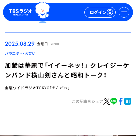
ログイン
マイページ
2025.08.29
金曜日
20:00
新規会員登録
ログイン
バラエティ・お笑い
加齢は華麗で「イイーネッ！」 クレイジーケ
ンバンド横山剣さんと昭和トーク！
金曜ワイドラジオTOKYO「えんがわ」
この記事をシェア
今日の番組表
週間番組表
トピックス
TBS Podcast