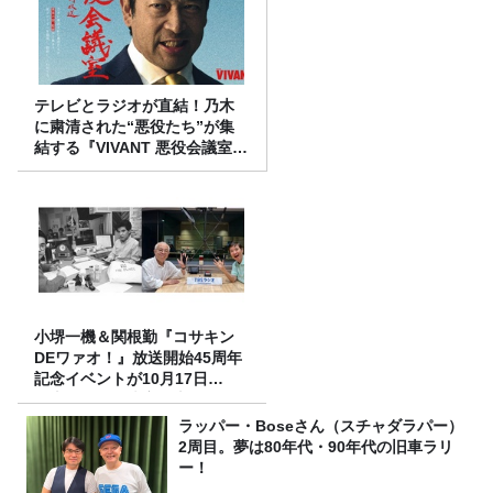
テレビとラジオが直結！乃木
に粛清された“悪役たち”が集
結する『VIVANT 悪役会議室』
7/26(日)23時スタート！
小堺一機＆関根勤『コサキン
DEワァオ！』放送開始45周年
記念イベントが10月17日
（土）に開催決定！本日より
FC先行受付スタート！
ラッパー・Boseさん（スチャダラパー）
2周目。夢は80年代・90年代の旧車ラリ
ー！