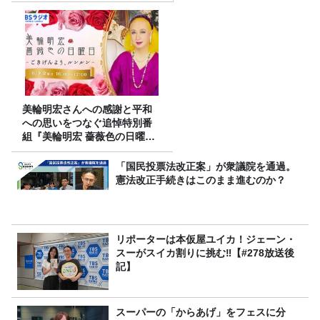
美輪明宏さんへの感謝と平和
への思いをつなぐ追悼特別番
組『美輪明宏 薔薇色の日曜日
～ごきげんよう、ルンルン
～』8/9（日）16時放送
「国民投票法改正案」が衆議院を通過。
憲法改正手続きはこのまま進むのか？
リポーターは本仮屋ユイカ！ジェーン・
スーがスイカ割りに挑む‼【#278放送後
記】
スーパーの「からあげ」をフェスに分