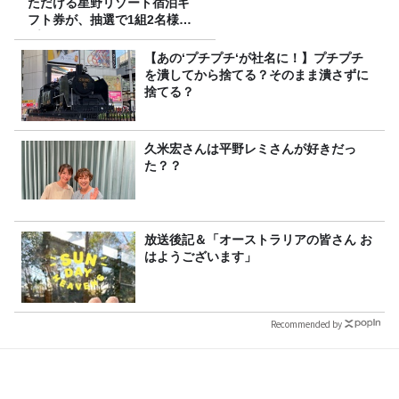
ただける星野リゾート宿泊ギ
フト券が、抽選で1組2名様に
プレゼント！
【あの‘プチプチ‘が社名に！】プチプチ
を潰してから捨てる？そのまま潰さずに
捨てる？
久米宏さんは平野レミさんが好きだっ
た？？
放送後記＆「オーストラリアの皆さん お
はようございます」
Recommended by