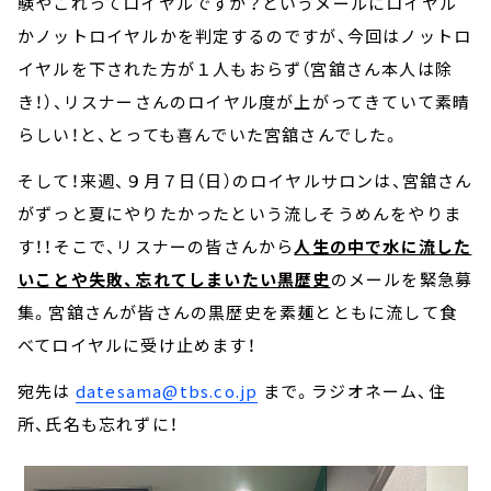
験やこれってロイヤルですか？というメールにロイヤル
かノットロイヤルかを判定するのですが、今回はノットロ
イヤルを下された方が１人もおらず（宮舘さん本人は除
き！）、リスナーさんのロイヤル度が上がってきていて素晴
らしい！と、とっても喜んでいた宮舘さんでした。
そして！来週、９月７日（日）のロイヤルサロンは、宮舘さん
がずっと夏にやりたかったという流しそうめんをやりま
す！！そこで、リスナーの皆さんから
人生の中で水に流した
いことや失敗、忘れてしまいたい黒歴史
のメールを緊急募
集。宮舘さんが皆さんの黒歴史を素麺とともに流して食
べてロイヤルに受け止めます！
宛先は
datesama@tbs.co.jp
まで。ラジオネーム、住
所、氏名も忘れずに！