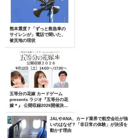
熊本震度７「ずっと救急車の
サイレンが」電話で聞いた、
被災地の現状
五等分の花嫁 カードゲーム
presents ラジオ『五等分の花
嫁＊』 公開収録2026開催決
定！
JALやANA、カード業界で航空会社が強
いのはなぜ？「非日常の体験」が決済を
動かす理由