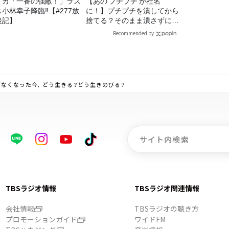
イカ「一番の強敵！」ラス
【あの‘プチプチ‘が社名
ス小林幸子降臨‼【#277放
に！】プチプチを潰してから
後記】
捨てる？そのまま潰さずに捨
てる？
Recommended by
がなくなった今、 どう生きる？どう生きのびる？
TBSラジオ情報
TBSラジオ関連情報
会社情報
TBSラジオの聴き方
プロモーションガイド
ワイドFM