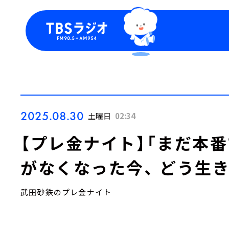
今日の番組表
トピッ
週間番組表
TBS
Podca
お知ら
2025.08.30
土曜日
02:34
【プレ金ナイト】「まだ本
がなくなった今、 どう生
武田砂鉄のプレ金ナイト