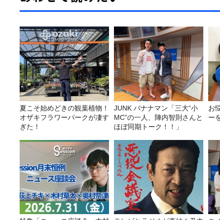
夏こそ始めどきの観葉植物！
JUNK バナナマン「三大“小
お
オザキフラワーパークが凄す
MC”の一人、陣内智則さんと
ー
ぎた！
ほぼ同期トーク！！」