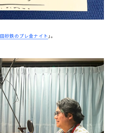
武田砂鉄のプレ金ナイト
」。