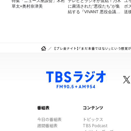
特集「ニュース座談会」木村
テレビとラジオが直結！乃木
ユ
草太×奥村奈津美
に粛清された“悪役たち”が集
ボ
結する『VIVANT 悪役会議
送
室』7/26(日)23時スタート！
【プレ金ナイト】「まだ本番ではない」という感覚
番組表
コンテンツ
今日の番組表
トピックス
週間番組表
TBS Podcast