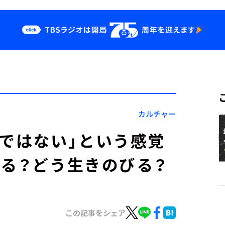
クス
イベント・グッ
ズ
st
YouTube
せ
会社情報
カルチャー
番ではない」という感覚
きる？どう生きのびる？
この記事をシェア